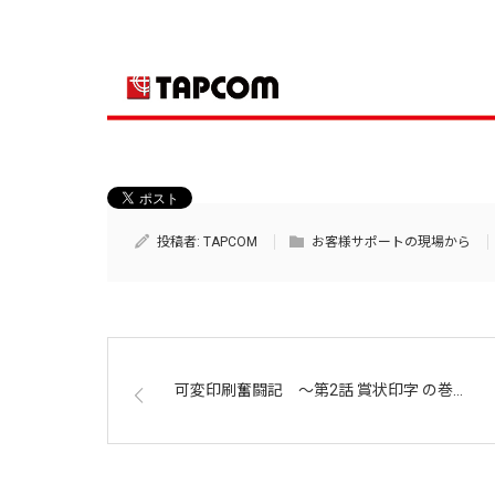
投稿者:
TAPCOM
お客様サポートの現場から
可変印刷奮闘記 ～第2話 賞状印字 の巻…