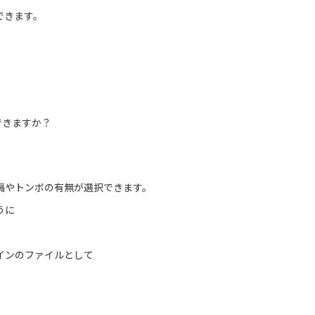
できます。
できますか？
隔やトンボの有無が選択できます。
うに
インのファイルとして